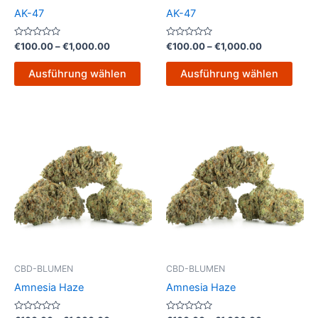
auf
auf
AK-47
AK-47
der
der
Produktseite
Produ
Bewertet
Bewertet
€
100.00
–
€
1,000.00
€
100.00
–
€
1,000.00
mit
mit
gewählt
gewä
0
0
von
von
werden
werd
Ausführung wählen
Ausführung wählen
5
5
Preisspanne:
Preisspanne
Dieses
Dies
€100.00
€100.00
Produkt
Prod
bis
bis
€1,000.00
weist
€1,000.00
weist
mehrere
mehr
Varianten
Varia
auf.
auf.
Die
Die
Optionen
Opti
können
könn
CBD-BLUMEN
CBD-BLUMEN
auf
auf
Amnesia Haze
Amnesia Haze
der
der
Produktseite
Produ