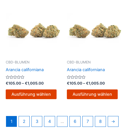
Preisspanne:
Preisspanne
Dieses
Dies
€105.00
€105.00
Produkt
Prod
bis
bis
€1,005.00
weist
€1,005.00
weist
mehrere
mehr
Varianten
Varia
auf.
auf.
Die
Die
Optionen
Opti
können
könn
CBD-BLUMEN
CBD-BLUMEN
auf
auf
Arancia californiana
Arancia californiana
der
der
Produktseite
Produ
Bewertet
Bewertet
€
105.00
–
€
1,005.00
€
105.00
–
€
1,005.00
mit
mit
gewählt
gewä
0
0
von
von
werden
werd
Ausführung wählen
Ausführung wählen
5
5
1
2
3
4
…
6
7
8
→