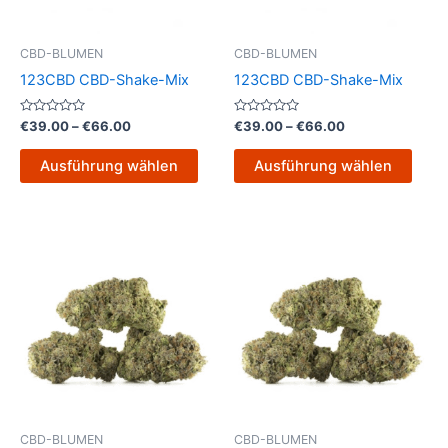
Optionen
Opti
können
könn
CBD-BLUMEN
CBD-BLUMEN
auf
auf
123CBD CBD-Shake-Mix
123CBD CBD-Shake-Mix
der
der
Produktseite
Produ
Bewertet
Bewertet
€
39.00
–
€
66.00
€
39.00
–
€
66.00
mit
mit
gewählt
gewä
0
0
von
von
werden
werd
Ausführung wählen
Ausführung wählen
5
5
Preisspanne:
Preisspanne
Dieses
Dies
€100.00
€100.00
Produkt
Prod
bis
bis
€1,000.00
weist
€1,000.00
weist
mehrere
mehr
Varianten
Varia
auf.
auf.
Die
Die
Optionen
Opti
können
könn
CBD-BLUMEN
CBD-BLUMEN