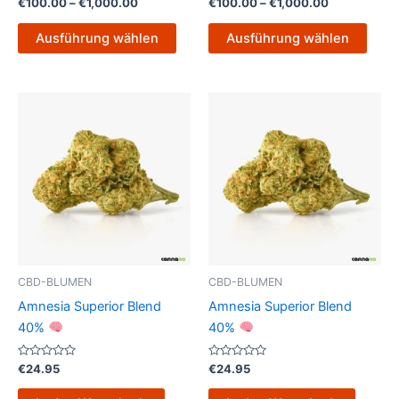
Bewertet
Bewertet
€
100.00
–
€
1,000.00
€
100.00
–
€
1,000.00
mit
mit
gewählt
gewä
0
0
von
von
werden
werd
Ausführung wählen
Ausführung wählen
5
5
CBD-BLUMEN
CBD-BLUMEN
Amnesia Superior Blend
Amnesia Superior Blend
40%
40%
Bewertet
Bewertet
€
24.95
€
24.95
mit
mit
0
0
von
von