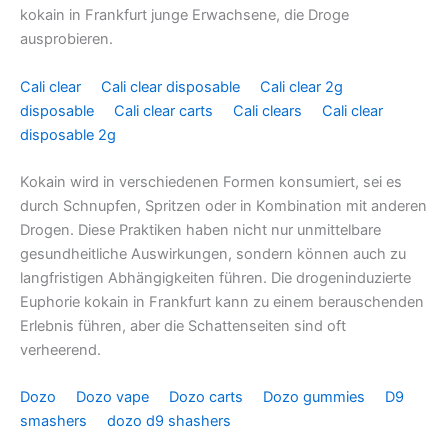
kokain in Frankfurt junge Erwachsene, die Droge
ausprobieren.
Cali clear
Cali clear disposable
Cali clear 2g
disposable
Cali clear carts
Cali clears
Cali clear
disposable 2g
Kokain wird in verschiedenen Formen konsumiert, sei es
durch Schnupfen, Spritzen oder in Kombination mit anderen
Drogen. Diese Praktiken haben nicht nur unmittelbare
gesundheitliche Auswirkungen, sondern können auch zu
langfristigen Abhängigkeiten führen. Die drogeninduzierte
Euphorie kokain in Frankfurt kann zu einem berauschenden
Erlebnis führen, aber die Schattenseiten sind oft
verheerend.
Dozo
Dozo vape
Dozo carts
Dozo gummies
D9
smashers
dozo d9 shashers