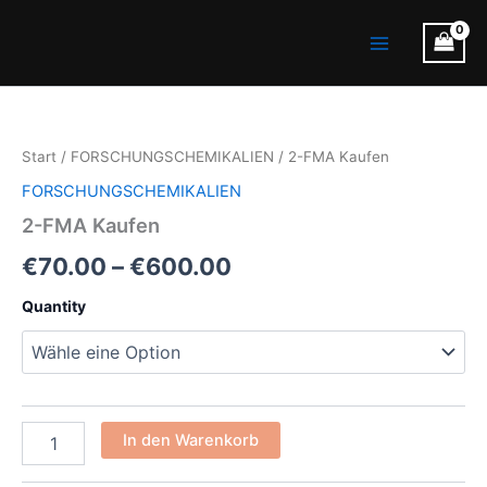
Zum
Main
Inhalt
Menu
springen
2-
Preisspanne:
FMA
Kaufen
€70.00
Start
/
FORSCHUNGSCHEMIKALIEN
/ 2-FMA Kaufen
Menge
bis
FORSCHUNGSCHEMIKALIEN
€600.00
2-FMA Kaufen
€
70.00
–
€
600.00
Quantity
In den Warenkorb