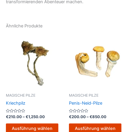
transformierenden Abenteuer machen.
Ähnliche Produkte
Preisspanne:
Preisspanne:
Dieses
Dies
€210.00
€200.00
Produkt
Prod
bis
bis
€1,250.00
weist
€850.00
weist
mehrere
mehr
Varianten
Varia
auf.
auf.
Die
Die
Optionen
Opti
können
könn
MAGISCHE PILZE
MAGISCHE PILZE
auf
auf
Kriechpilz
Penis-Neid-Pilze
der
der
Produktseite
Produ
Bewertet
Bewertet
€
210.00
–
€
1,250.00
€
200.00
–
€
850.00
mit
mit
gewählt
gewä
0
0
von
von
werden
werd
Ausführung wählen
Ausführung wählen
5
5