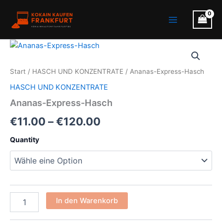
Zum
Main
Inhalt
Menu
springen
Ananas-
Preisspanne:
Express-
Hasch
€11.00
Start
/
HASCH UND KONZENTRATE
/ Ananas-Express-Hasch
Menge
bis
HASCH UND KONZENTRATE
€120.00
Ananas-Express-Hasch
€
11.00
–
€
120.00
Quantity
In den Warenkorb