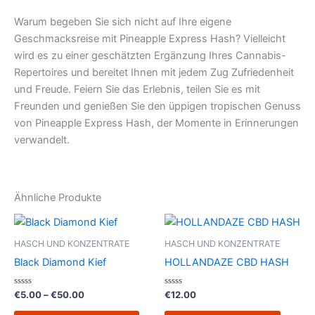
Warum begeben Sie sich nicht auf Ihre eigene
Geschmacksreise mit Pineapple Express Hash? Vielleicht
wird es zu einer geschätzten Ergänzung Ihres Cannabis-
Repertoires und bereitet Ihnen mit jedem Zug Zufriedenheit
und Freude. Feiern Sie das Erlebnis, teilen Sie es mit
Freunden und genießen Sie den üppigen tropischen Genuss
von Pineapple Express Hash, der Momente in Erinnerungen
verwandelt.
Ähnliche Produkte
Preisspanne:
Dieses
€5.00
Produkt
bis
HASCH UND KONZENTRATE
HASCH UND KONZENTRATE
€50.00
weist
Black Diamond Kief
HOLLANDAZE CBD HASH
mehrere
Varianten
Bewertet
Bewertet
€
5.00
–
€
50.00
€
12.00
mit
mit
auf.
0
0