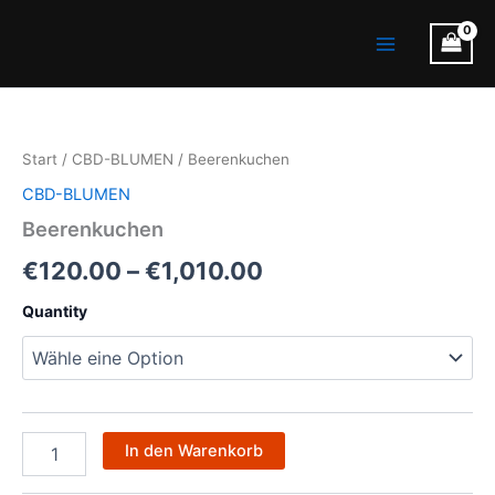
Zum
Main
Inhalt
Menu
springen
Beerenkuchen
Preisspanne:
Menge
€120.00
Start
/
CBD-BLUMEN
/ Beerenkuchen
bis
CBD-BLUMEN
€1,010.00
Beerenkuchen
€
120.00
–
€
1,010.00
Quantity
In den Warenkorb