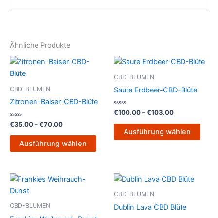
Ähnliche Produkte
Preisspanne:
Preisspanne:
Dieses
Dies
€35.00
€100.00
Produkt
Prod
bis
bis
CBD-BLUMEN
€70.00
weist
€103.00
weist
CBD-BLUMEN
Saure Erdbeer-CBD-Blüte
mehrere
mehr
Zitronen-Baiser-CBD-Blüte
Varianten
Varia
Bewertet
€
100.00
–
€
103.00
mit
auf.
auf.
Bewertet
0
€
35.00
–
€
70.00
mit
von
Die
Die
Ausführung wählen
0
5
von
Optionen
Opti
Ausführung wählen
5
können
könn
auf
auf
Preisspanne:
Preisspanne:
der
der
Dieses
Dies
€100.00
€35.00
Produktseite
Produ
Produkt
Prod
bis
bis
CBD-BLUMEN
gewählt
gewä
€1,000.00
weist
€180.00
weist
CBD-BLUMEN
Dublin Lava CBD Blüte
werden
werd
mehrere
mehr