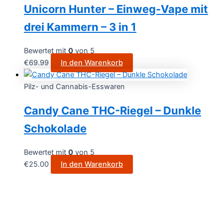
Unicorn Hunter – Einweg-Vape mit
drei Kammern – 3 in 1
Bewertet mit
0
von 5
€
69.99
In den Warenkorb
Pilz- und Cannabis-Esswaren
Candy Cane THC-Riegel – Dunkle
Schokolade
Bewertet mit
0
von 5
€
25.00
In den Warenkorb