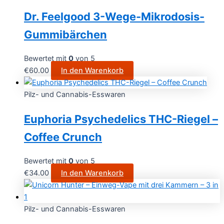
Dr. Feelgood 3-Wege-Mikrodosis-
Gummibärchen
Bewertet mit
0
von 5
€
60.00
In den Warenkorb
Pilz- und Cannabis-Esswaren
Euphoria Psychedelics THC-Riegel –
Coffee Crunch
Bewertet mit
0
von 5
€
34.00
In den Warenkorb
Pilz- und Cannabis-Esswaren