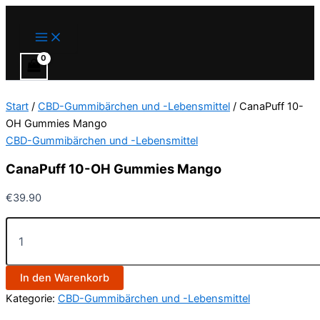
Main
CanaPuff
Zum
Menu
10-
Inhalt
OH
springen
Gummies
Mango
Menge
Start
/
CBD-Gummibärchen und -Lebensmittel
/ CanaPuff 10-
OH Gummies Mango
CBD-Gummibärchen und -Lebensmittel
CanaPuff 10-OH Gummies Mango
€
39.90
In den Warenkorb
Kategorie:
CBD-Gummibärchen und -Lebensmittel