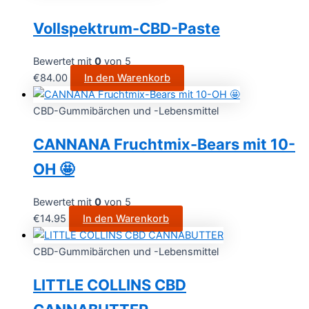
Vollspektrum-CBD-Paste
Bewertet mit
0
von 5
€
84.00
In den Warenkorb
CBD-Gummibärchen und -Lebensmittel
CANNANA Fruchtmix-Bears mit 10-
OH 🤩
Bewertet mit
0
von 5
€
14.95
In den Warenkorb
CBD-Gummibärchen und -Lebensmittel
LITTLE COLLINS CBD