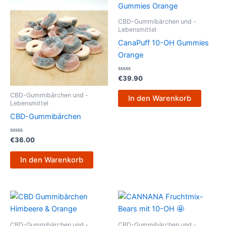
CBD-Gummibärchen und -
Lebensmittel
CanaPuff 10-OH Gummies
Orange
Bewertet
€
39.90
mit
0
CBD-Gummibärchen und -
von
In den Warenkorb
5
Lebensmittel
CBD-Gummibärchen
Bewertet
€
36.00
mit
0
von
In den Warenkorb
5
CBD-Gummibärchen und -
CBD-Gummibärchen und -