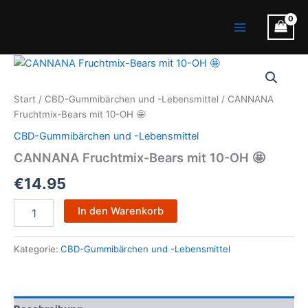
Zum
Main
Inhalt
Menu
springen
CANNANA
Fruchtmix-
Bears
Start
/
CBD-Gummibärchen und -Lebensmittel
/ CANNANA
mit
Fruchtmix-Bears mit 10-OH 🤩
10-
OH
CBD-Gummibärchen und -Lebensmittel
🤩
CANNANA Fruchtmix-Bears mit 10-OH 🤩
Menge
€
14.95
In den Warenkorb
Kategorie:
CBD-Gummibärchen und -Lebensmittel