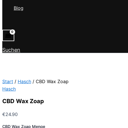
Blog
Suchen
Start
/
Hasch
/ CBD Wax Zoap
Hasch
CBD Wax Zoap
€
24.90
CBD Wax Zoap Menge