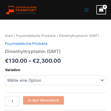
Zum
Main
Inhalt
Menu
springen
Dimethyltryptamin
Preisspanne:
(DMT)
Menge
€130.00
Start
/
Psychedelische Produkte
/ Dimethyltryptamin (DMT)
bis
Psychedelische Produkte
€2,300.00
Dimethyltryptamin (DMT)
€
130.00
–
€
2,300.00
Variation
In den Warenkorb