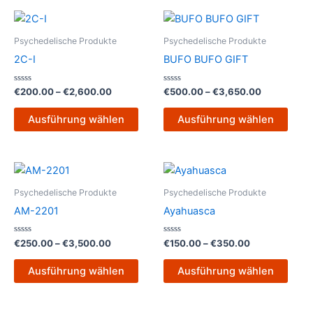
Preisspanne:
Preisspann
Dieses
Dies
€200.00
€500.00
Produkt
Prod
bis
bis
Psychedelische Produkte
Psychedelische Produkte
€2,600.00
weist
€3,650.00
weist
2C-I
BUFO BUFO GIFT
mehrere
mehr
Varianten
Varia
Bewertet
Bewertet
€
200.00
–
€
2,600.00
€
500.00
–
€
3,650.00
mit
mit
auf.
auf.
0
0
von
von
Die
Die
Ausführung wählen
Ausführung wählen
5
5
Optionen
Opti
können
könn
Preisspanne:
Preisspanne:
auf
auf
Dieses
Dies
€250.00
€150.00
der
der
Produkt
Prod
bis
bis
Psychedelische Produkte
Psychedelische Produkte
Produktseite
Produ
€3,500.00
weist
€350.00
weist
AM-2201
Ayahuasca
gewählt
gewä
mehrere
mehr
werden
werd
Varianten
Varia
Bewertet
Bewertet
€
250.00
–
€
3,500.00
€
150.00
–
€
350.00
mit
mit
auf.
auf.
0
0
von
von
Die
Die
Ausführung wählen
Ausführung wählen
5
5
Optionen
Opti
können
könn