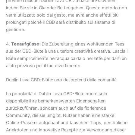
provare i blustini Dublin Lava CBD a base di Esswaren,
indem Sie sie in Öle oder Butter geben. Questo metodo non
verrà utilizzato solo dal gesto, ma avrà anche effetti più
prolungati poiché il CBD sarà distribuito sul sistema di
gestione.
4.
Teeaufgüsse
: Die Zubereitung eines wohltuenden Tees
aus der CBD-Blüte è una ulteriore creatività creativa. Lascia il
Blüte semplicemente nell’acqua calda o nel latte per darti un
aiuto prezioso per il tuo divertimento.
Dublin Lava CBD-Blüte: uno dei preferiti dalla comunità
La popolarità di Dublin Lava CBD-Blüte non è solo
disponibile ihre bemerkenswerten Eigenschaften
zurückzuführen, sondern auch auf die florierende
Community, die sie umgibt. Nutzer haben eine starke
Online-Präsenz aufgebaut und tauschen Tipps, persönliche
Anekdoten und innovative Rezepte zur Verwendung dieser