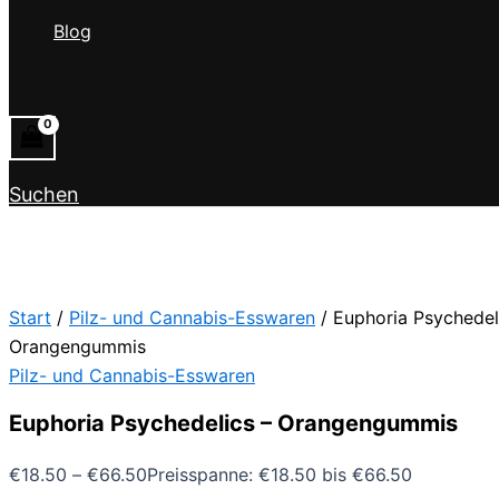
Blog
Suchen
Start
/
Pilz- und Cannabis-Esswaren
/ Euphoria Psychedel
Orangengummis
Pilz- und Cannabis-Esswaren
Euphoria Psychedelics – Orangengummis
€
18.50
–
€
66.50
Preisspanne: €18.50 bis €66.50