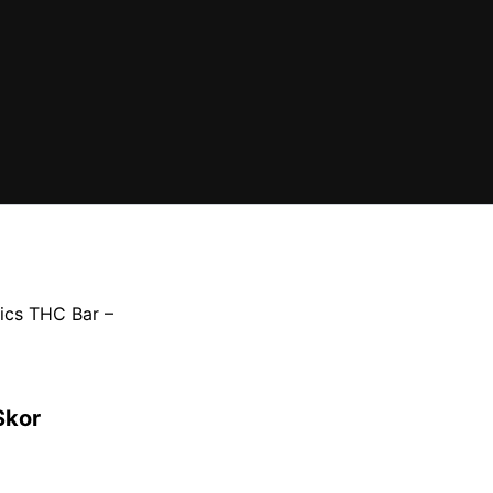
ics THC Bar –
Skor