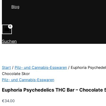
Blog
Suchen
Start
/
Pilz- und Cannabis-Esswaren
/ Euphoria Psychedel
Chocolate Skor
Pilz- und Cannabis-Esswaren
Euphoria Psychedelics THC Bar – Chocolate 
€
34.00