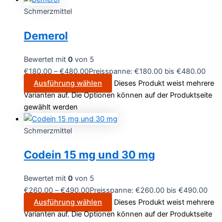
Schmerzmittel
Demerol
Bewertet mit
0
von 5
€
180.00
–
€
480.00
Preisspanne: €180.00 bis €480.00
Ausführung wählen
Dieses Produkt weist mehrere
Varianten auf. Die Optionen können auf der Produktseite
gewählt werden
Schmerzmittel
Codein 15 mg und 30 mg
Bewertet mit
0
von 5
€
260.00
–
€
490.00
Preisspanne: €260.00 bis €490.00
Ausführung wählen
Dieses Produkt weist mehrere
Varianten auf. Die Optionen können auf der Produktseite