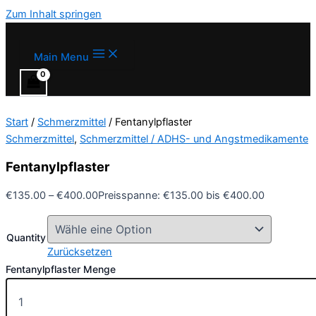
Zum Inhalt springen
Main Menu
Start
/
Schmerzmittel
/ Fentanylpflaster
Schmerzmittel
,
Schmerzmittel / ADHS- und Angstmedikamente
Fentanylpflaster
€
135.00
–
€
400.00
Preisspanne: €135.00 bis €400.00
Quantity
Zurücksetzen
Fentanylpflaster Menge