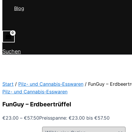
Blog
Suchen
Start
/
Pilz- und Cannabis-Esswaren
/ FunGuy – Erdbeertr
Pilz- und Cannabis-Esswaren
FunGuy – Erdbeertrüffel
€
23.00
–
€
57.50
Preisspanne: €23.00 bis €57.50