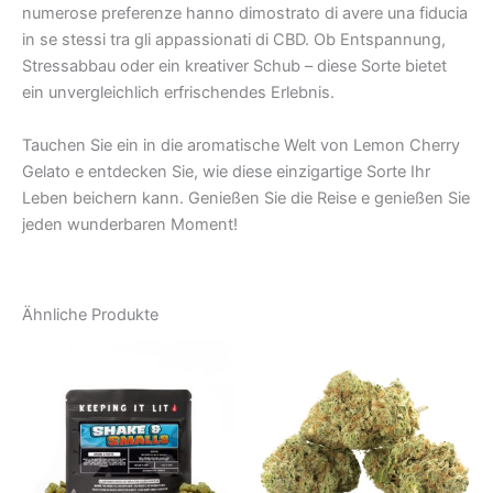
numerose preferenze hanno dimostrato di avere una fiducia
in se stessi tra gli appassionati di CBD. Ob Entspannung,
Stressabbau oder ein kreativer Schub – diese Sorte bietet
ein unvergleichlich erfrischendes Erlebnis.
Tauchen Sie ein in die aromatische Welt von Lemon Cherry
Gelato e entdecken Sie, wie diese einzigartige Sorte Ihr
Leben beichern kann. Genießen Sie die Reise e genießen Sie
jeden wunderbaren Moment!
Ähnliche Produkte
Preisspanne:
Preisspanne
Dieses
Dies
€39.00
€100.00
Produkt
Prod
bis
bis
€66.00
weist
€1,000.00
weist
mehrere
mehr
Varianten
Varia
auf.
auf.