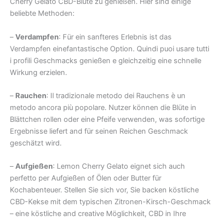
Cherry Gelato CBD-Blüte zu genießen. Hier sind einige
beliebte Methoden:
–
Verdampfen
: Für ein sanfteres Erlebnis ist das
Verdampfen einefantastische Option. Quindi puoi usare tutti
i profili Geschmacks genießen e gleichzeitig eine schnelle
Wirkung erzielen.
–
Rauchen
: Il tradizionale metodo dei Rauchens è un
metodo ancora più popolare. Nutzer können die Blüte in
Blättchen rollen oder eine Pfeife verwenden, was sofortige
Ergebnisse liefert and für seinen Reichen Geschmack
geschätzt wird.
–
Aufgießen
: Lemon Cherry Gelato eignet sich auch
perfetto per Aufgießen of Ölen oder Butter für
Kochabenteuer. Stellen Sie sich vor, Sie backen köstliche
CBD-Kekse mit dem typischen Zitronen-Kirsch-Geschmack
– eine köstliche and creative Möglichkeit, CBD in Ihre