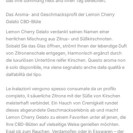
das Ihre Stimmung hebt and Ihren Tag bereichert.
Das Aroma- and Geschmacksprofil der Lemon Cherry
Gelato CBD-Blüte
Lemon Cherry Gelato verdankt seinen Namen einer
herrlichen Mischung aus Zitrus- und Süßkirschnoten.
Sobald Sie das Glas öffnen, strömt Ihnen der lebendige Duft
von Zitronenschale entgegen, Harmonisch ergänzt durch
die luxuriösen Untertöne reifer Kirschen. Questo aroma non
è solo disponibile, ma viene segnalato anche dalla qualità e
dall’abilità del tipo.
Le inalazioni vengono spesso consumate da un profilo
completo, il säuerliche Zitrone mit der Süße von Kirschen
meisterhaft verbindet. Ein Hauch von Cremigkeit rundet
dieses abgerundete Geschmackserlebnis ab und macht
Lemon Cherry Gelato zu einem Favoriten unter all jenen, die
ihre CBD-Blüten auf vielseitige Weise genießen möchten.
Egal ob zum Rauchen, Verdampfen oder in Esswaren – der