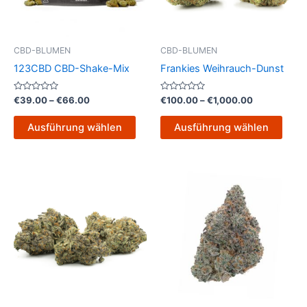
Die
Die
Optionen
Opti
können
könn
CBD-BLUMEN
CBD-BLUMEN
auf
auf
123CBD CBD-Shake-Mix
Frankies Weihrauch-Dunst
der
der
Produktseite
Produ
Bewertet
Bewertet
€
39.00
–
€
66.00
€
100.00
–
€
1,000.00
mit
mit
gewählt
gewä
0
0
von
von
werden
werd
Ausführung wählen
Ausführung wählen
5
5
Preisspanne:
Preisspanne:
Dieses
Dies
€115.00
€35.00
Produkt
Prod
bis
bis
€1,010.00
weist
€70.00
weist
mehrere
mehr
Varianten
Varia
auf.
auf.
Die
Die
Optionen
Opti