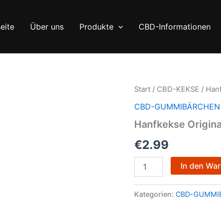
eite
Über uns
Produkte
CBD-Informationen
Hanfkekse
Start
/
CBD-KEKSE
/ Hanf
Original
CBD-GUMMIBÄRCHEN
100g
Menge
Hanfkekse Origina
€
2.99
In den Wa
Kategorien:
CBD-GUMMI