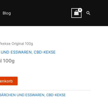
Suchen
Blog
kekse Original 100g
 UND ESSWAREN
,
CBD-KEKSE
l 100g
renkorb
BÄRCHEN UND ESSWAREN
,
CBD-KEKSE