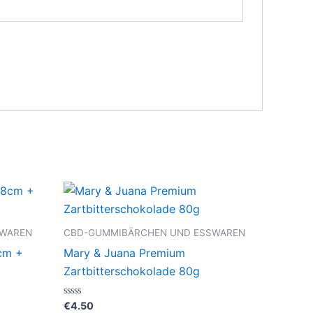
SWAREN
CBD-GUMMIBÄRCHEN UND ESSWAREN
cm +
Mary & Juana Premium
Zartbitterschokolade 80g
Bewertet
€
4.50