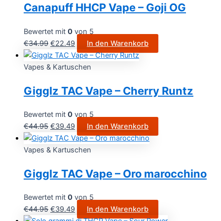
Canapuff HHCP Vape – Goji OG
Bewertet mit
0
von 5
€
34.99
€
22.49
In den Warenkorb
Vapes & Kartuschen
Gigglz TAC Vape – Cherry Runtz
Bewertet mit
0
von 5
€
44.95
€
39.49
In den Warenkorb
Vapes & Kartuschen
Gigglz TAC Vape – Oro marocchino
Bewertet mit
0
von 5
€
44.95
€
39.49
In den Warenkorb