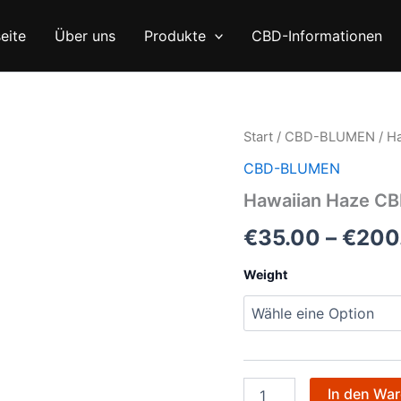
eite
Über uns
Produkte
CBD-Informationen
Hawaiian
Start
/
CBD-BLUMEN
/ H
Haze
CBD-BLUMEN
CBD
Blüte
Hawaiian Haze CB
Menge
€
35.00
–
€
200
Weight
In den Wa