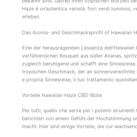
bekannt sind. Getreu ihren tropischen Wurzeln be
Haze è un’autentica varietà: fiori verdi luminosi,
erleben.
Das Aroma- and Geschmacksprofil of Hawaiian 
Eine der herausragenden L’essenza dell’Hawaiian 
verführerischen Bouquet aus süßer Ananas, spritz
zugleich beruhigend und schafft eine Sinnesreise
tropischen Geschmack, der an sonnenverwöhnte St
e propria Sinnesreise, il tuo trattamento quotidia
Vorteile Hawaiian Haze CBD-Blüte
Per tutti, quello che serve per i potenti strument
berichten von einem Gefühl der Hochstimmung un
macht. Hier sind einige Vorteile, die zur wachsend