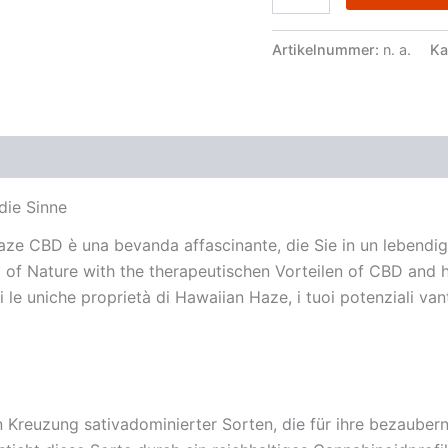
Artikelnummer:
n. a.
Ka
zensionen (0)
die Sinne
aze CBD è una bevanda affascinante, die Sie in un lebendig
 of Nature with the therapeutischen Vorteilen of CBD and 
 le uniche proprietà di Hawaiian Haze, i tuoi potenziali vant
 Kreuzung sativadominierter Sorten, die für ihre bezauber