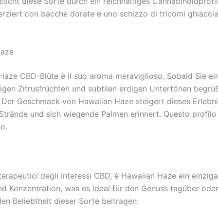
sticht diese Sorte durch ein reichhaltiges Cannabinoidpro
 verziert con bacche dorate e uno schizzo di tricomi ghiaccia
Haze
Haze CBD-Blüte è il suo aroma meraviglioso. Sobald Sie ei
igen Zitrusfrüchten und subtilen erdigen Untertönen begrüß
. Der Geschmack von Hawaiian Haze steigert dieses Erlebnis 
rände und sich wiegende Palmen erinnert. Questo profilo 
no.
i terapeutici degli interessi CBD, è Hawaiian Haze ein einzi
d Konzentration, was es ideal für den Genuss tagüber ode
en Beliebtheit dieser Sorte beitragen: