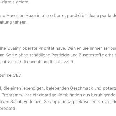
iziare a gelare.
are Hawaiian Haze in olio o burro, perché è l’ideale per la
eltung takeen.
te Quality oberste Priorität have. Wählen Sie immer seriös
ium-Sorte ohne schädliche Pestizide und Zusatzstoffe erhalt
ntrazione di cannabinoidi inutilizzati.
routine CBD
nd, die einen lebendigen, belebenden Geschmack und potenzie
-Programm. Ihre einzigartige Kombination aus beruhigende
ven Schub verleihen. Se dopo un tag hektischen si estende 
prodotti.