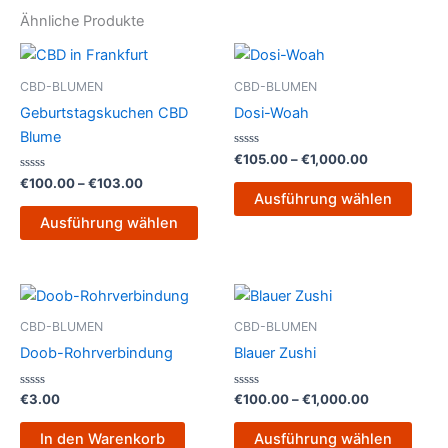
Ähnliche Produkte
Preisspanne:
Preisspanne
Dieses
Dies
€100.00
€105.00
Produkt
Prod
bis
bis
CBD-BLUMEN
CBD-BLUMEN
€103.00
weist
€1,000.00
weist
Geburtstagskuchen CBD
Dosi-Woah
mehrere
mehr
Blume
Varianten
Varia
Bewertet
€
105.00
–
€
1,000.00
mit
auf.
auf.
Bewertet
0
€
100.00
–
€
103.00
mit
von
Die
Die
Ausführung wählen
0
5
von
Optionen
Opti
Ausführung wählen
5
können
könn
auf
auf
Preisspanne
der
der
Dies
€100.00
Produktseite
Produ
Prod
bis
CBD-BLUMEN
CBD-BLUMEN
gewählt
gewä
€1,000.00
weist
Doob-Rohrverbindung
Blauer Zushi
werden
werd
mehr
Varia
Bewertet
Bewertet
€
3.00
€
100.00
–
€
1,000.00
mit
mit
auf.
0
0
von
von
Die
In den Warenkorb
Ausführung wählen
5
5