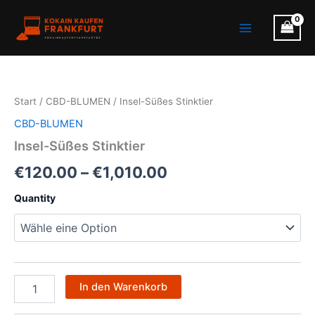
Zum
Main
Inhalt
Menu
springen
Insel-
Preisspanne:
Süßes
Stinktier
€120.00
Start
/
CBD-BLUMEN
/ Insel-Süßes Stinktier
Menge
bis
CBD-BLUMEN
€1,010.00
Insel-Süßes Stinktier
€
120.00
–
€
1,010.00
Quantity
In den Warenkorb