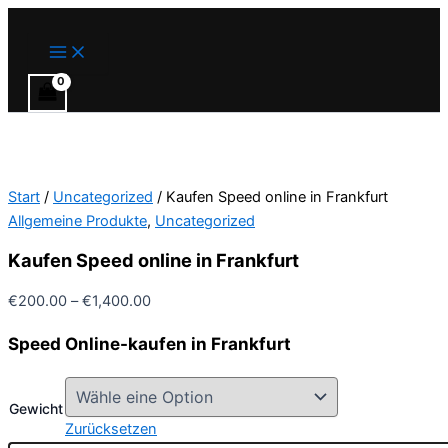
Main
Kaufen
Zum
Preisspanne:
Preisspanne:
Dieses
Menu
Speed
Inhalt
€200.00
€200.00
Produkt
springen
bis
bis
weist
online
€1,400.00
€600.00
mehrere
in
Varianten
Frankfurt
Menge
auf.
Die
Optionen
Start
/
Uncategorized
/ Kaufen Speed ​​online in Frankfurt
können
Allgemeine Produkte
,
Uncategorized
auf
der
Kaufen Speed ​​online in Frankfurt
Produktseite
gewählt
€
200.00
–
€
1,400.00
werden
Speed ​​Online-kaufen in Frankfurt
Gewicht
Zurücksetzen