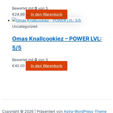
Bewertet mit
0
von 5
€
24.99
In den Warenkorb
Uncategorized
Omas Knallcookiez – POWER LVL:
5/5
Bewertet mit
0
von 5
€
40.00
In den Warenkorb
Copyright © 2026 | Präsentiert von
Astra-WordPress-Theme