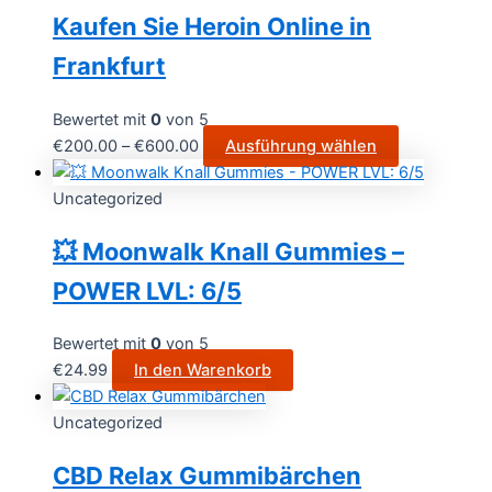
Kaufen Sie Heroin Online in
Frankfurt
Bewertet mit
0
von 5
€
200.00
–
€
600.00
Ausführung wählen
Uncategorized
💥 Moonwalk Knall Gummies –
POWER LVL: 6/5
Bewertet mit
0
von 5
€
24.99
In den Warenkorb
Uncategorized
CBD Relax Gummibärchen