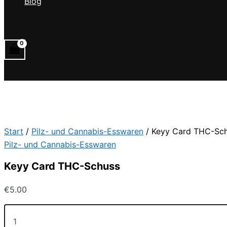
Blog
Suchen
Start
/
Pilz- und Cannabis-Esswaren
/ Keyy Card THC-Sc
Pilz- und Cannabis-Esswaren
Keyy Card THC-Schuss
€
5.00