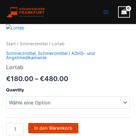
Zum
Main
Inhalt
Menu
springen
Lortab
Preisspanne:
Menge
€180.00
Start
/
Schmerzmittel
/ Lortab
bis
Schmerzmittel
,
Schmerzmittel / ADHS- und
Angstmedikamente
€480.00
Lortab
€
180.00
–
€
480.00
Quantity
In den Warenkorb