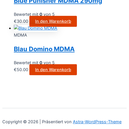
Blue Punisher MDMA 290mg
Bewertet mit
0
von 5
€
30.00
In den Warenkorb
MDMA
Blau Domino MDMA
Bewertet mit
0
von 5
€
50.00
In den Warenkorb
Copyright © 2026 | Präsentiert von
Astra-WordPress-Theme