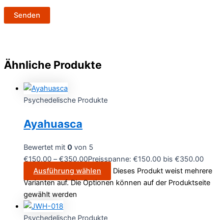
Ähnliche Produkte
Psychedelische Produkte
Ayahuasca
Bewertet mit
0
von 5
€
150.00
–
€
350.00
Preisspanne: €150.00 bis €350.00
Ausführung wählen
Dieses Produkt weist mehrere
Varianten auf. Die Optionen können auf der Produktseite
gewählt werden
Psychedelische Produkte