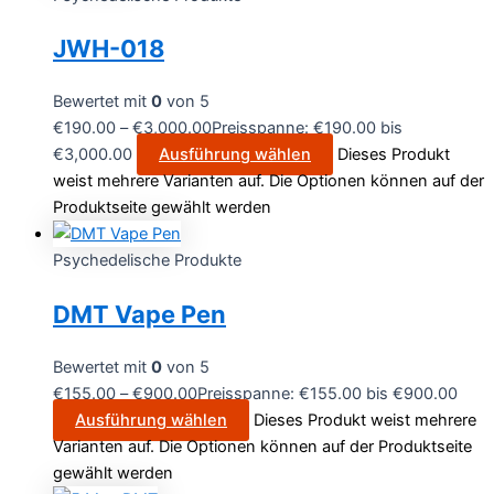
JWH-018
Bewertet mit
0
von 5
€
190.00
–
€
3,000.00
Preisspanne: €190.00 bis
€3,000.00
Ausführung wählen
Dieses Produkt
weist mehrere Varianten auf. Die Optionen können auf der
Produktseite gewählt werden
Psychedelische Produkte
DMT Vape Pen
Bewertet mit
0
von 5
€
155.00
–
€
900.00
Preisspanne: €155.00 bis €900.00
Ausführung wählen
Dieses Produkt weist mehrere
Varianten auf. Die Optionen können auf der Produktseite
gewählt werden