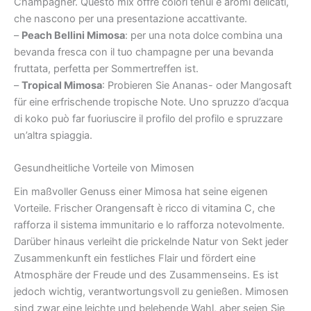
Champagner. Questo mix offre colori tenui e aromi delicati,
che nascono per una presentazione accattivante.
–
Peach Bellini Mimosa
: per una nota dolce combina una
bevanda fresca con il tuo champagne per una bevanda
fruttata, perfetta per Sommertreffen ist.
–
Tropical Mimosa
: Probieren Sie Ananas- oder Mangosaft
für eine erfrischende tropische Note. Uno spruzzo d’acqua
di koko può far fuoriuscire il profilo del profilo e spruzzare
un’altra spiaggia.
Gesundheitliche Vorteile von Mimosen
Ein maßvoller Genuss einer Mimosa hat seine eigenen
Vorteile. Frischer Orangensaft è ricco di vitamina C, che
rafforza il sistema immunitario e lo rafforza notevolmente.
Darüber hinaus verleiht die prickelnde Natur von Sekt jeder
Zusammenkunft ein festliches Flair und fördert eine
Atmosphäre der Freude und des Zusammenseins. Es ist
jedoch wichtig, verantwortungsvoll zu genießen. Mimosen
sind zwar eine leichte und belebende Wahl, aber seien Sie