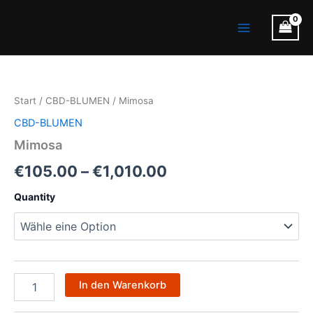
Zum
Main
Inhalt
Menu
springen
Mimosa
Preisspanne:
Menge
€105.00
Start
/
CBD-BLUMEN
/ Mimosa
bis
CBD-BLUMEN
€1,010.00
Mimosa
€
105.00
–
€
1,010.00
Quantity
In den Warenkorb