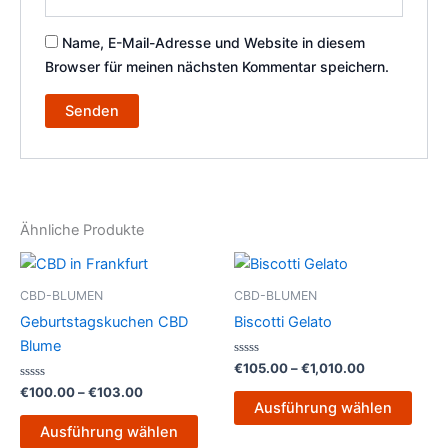
Name, E-Mail-Adresse und Website in diesem
Browser für meinen nächsten Kommentar speichern.
Ähnliche Produkte
Preisspanne:
Preisspanne:
Dieses
Dies
€100.00
€105.00
Produkt
Prod
bis
bis
CBD-BLUMEN
CBD-BLUMEN
€103.00
weist
€1,010.00
weist
Geburtstagskuchen CBD
Biscotti Gelato
mehrere
mehr
Blume
Varianten
Varia
Bewertet
€
105.00
–
€
1,010.00
mit
auf.
auf.
Bewertet
0
€
100.00
–
€
103.00
mit
von
Die
Die
Ausführung wählen
0
5
von
Optionen
Opti
Ausführung wählen
5