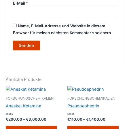
E-Mail
*
Name, E-Mail-Adresse und Website in diesem
Browser für meinen nächsten Kommentar speichern.
Ähnliche Produkte
Preisspanne:
Preisspanne
Dieses
Dies
€200.00
€110.00
Produkt
Prod
bis
bis
FORSCHUNGSCHEMIKALIEN
FORSCHUNGSCHEMIKALIEN
€3,000.00
weist
€1,400.00
weist
Anesket Ketamina
Pseudoephedrin
mehrere
mehr
Varianten
Varia
Bewertet
Bewertet
€
200.00
–
€
3,000.00
€
110.00
–
€
1,400.00
mit
mit
auf.
auf.
0
0