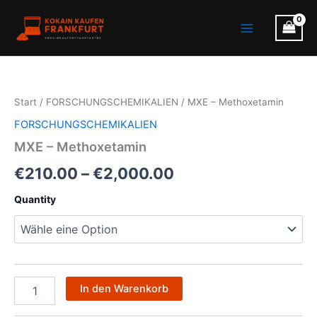
Zum
Main
Inhalt
Menu
springen
MXE
Preisspanne:
–
Methoxetamin
€210.00
Start
/
FORSCHUNGSCHEMIKALIEN
/ MXE – Methoxetamin
Menge
bis
FORSCHUNGSCHEMIKALIEN
€2,000.00
MXE – Methoxetamin
€
210.00
–
€
2,000.00
Quantity
In den Warenkorb