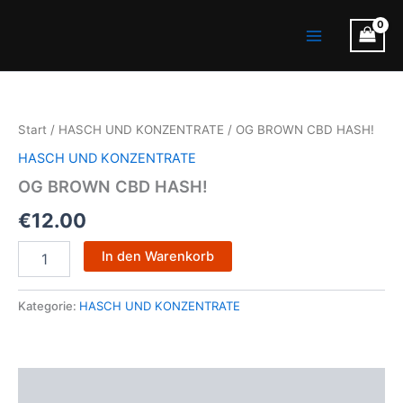
Zum
Main
Inhalt
Menu
springen
OG
BROWN
CBD
Start
/
HASCH UND KONZENTRATE
/ OG BROWN CBD HASH!
HASH!
Menge
HASCH UND KONZENTRATE
OG BROWN CBD HASH!
€
12.00
In den Warenkorb
Kategorie:
HASCH UND KONZENTRATE
Beschreibung