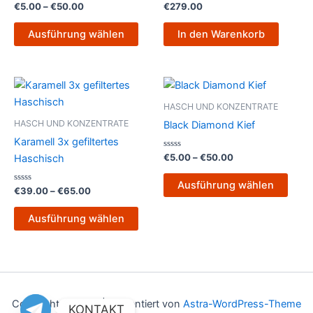
Varianten
Bewertet
Bewertet
€
5.00
–
€
50.00
€
279.00
mit
mit
auf.
0
0
von
von
Die
Ausführung wählen
In den Warenkorb
5
5
Optionen
können
Preisspanne:
Preisspanne:
auf
Dieses
Dies
€39.00
€5.00
der
Produkt
Prod
bis
bis
HASCH UND KONZENTRATE
Produktseite
€65.00
weist
€50.00
weist
HASCH UND KONZENTRATE
Black Diamond Kief
gewählt
mehrere
mehr
Karamell 3x gefiltertes
werden
Varianten
Varia
Bewertet
€
5.00
–
€
50.00
Haschisch
mit
auf.
auf.
0
von
Die
Die
Ausführung wählen
Bewertet
5
€
39.00
–
€
65.00
mit
Optionen
Opti
0
von
können
könn
Ausführung wählen
5
auf
auf
der
der
Produktseite
Produ
gewählt
gewä
werden
werd
Copyright © 2026 | Präsentiert von
Astra-WordPress-Theme
KONTAKT