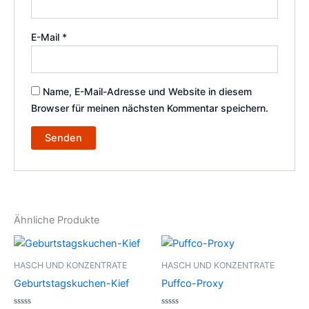
E-Mail
*
Name, E-Mail-Adresse und Website in diesem
Browser für meinen nächsten Kommentar speichern.
Ähnliche Produkte
Preisspanne:
Dieses
€5.00
Produkt
bis
HASCH UND KONZENTRATE
HASCH UND KONZENTRATE
€50.00
weist
Geburtstagskuchen-Kief
Puffco-Proxy
mehrere