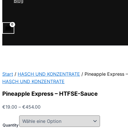
Blog
Suchen
Start
/
HASCH UND KONZENTRATE
/ Pineapple Express 
HASCH UND KONZENTRATE
Pineapple Express – HTFSE-Sauce
€
19.00
–
€
454.00
Quantity