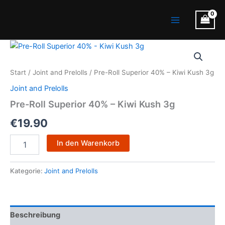
Zum
Main
Inhalt
Menu
springen
Pre-
Roll
Superior
Start
/
Joint and Prelolls
/ Pre-Roll Superior 40% – Kiwi Kush 3g
40%
-
Joint and Prelolls
Kiwi
Pre-Roll Superior 40% – Kiwi Kush 3g
Kush
3g
€
19.90
Menge
In den Warenkorb
Kategorie:
Joint and Prelolls
Beschreibung