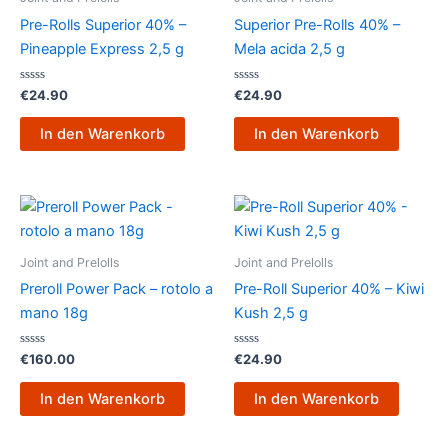
Pre-Rolls Superior 40% –
Superior Pre-Rolls 40% –
Pineapple Express 2,5 g
Mela acida 2,5 g
Bewertet
Bewertet
€
24.90
€
24.90
mit
mit
0
0
von
von
In den Warenkorb
In den Warenkorb
5
5
Joint and Prelolls
Joint and Prelolls
Preroll Power Pack – rotolo a
Pre-Roll Superior 40% – Kiwi
mano 18g
Kush 2,5 g
Bewertet
Bewertet
€
160.00
€
24.90
mit
mit
0
0
von
von
In den Warenkorb
In den Warenkorb
5
5