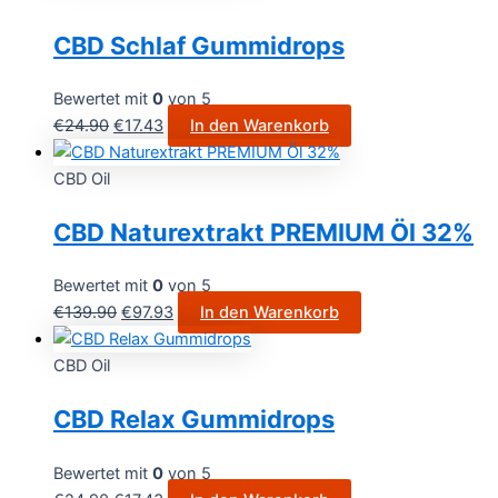
CBD Schlaf Gummidrops
Bewertet mit
0
von 5
€
24.90
€
17.43
In den Warenkorb
CBD Oil
CBD Naturextrakt PREMIUM Öl 32%
Bewertet mit
0
von 5
€
139.90
€
97.93
In den Warenkorb
CBD Oil
CBD Relax Gummidrops
Bewertet mit
0
von 5