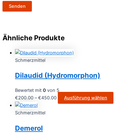
Ähnliche Produkte
Schmerzmittel
Dilaudid (Hydromorphon)
Bewertet mit
0
von 5
€
200.00
–
€
450.00
Ausführung wählen
Schmerzmittel
Demerol