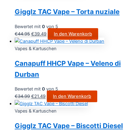
Gigglz TAC Vape – Torta nuziale
Bewertet mit
0
von 5
€
44.95
€
39.49
In den Warenkorb
Vapes & Kartuschen
Canapuff HHCP Vape – Veleno di
Durban
Bewertet mit
0
von 5
€
34.99
€
21.49
In den Warenkorb
Vapes & Kartuschen
Gigglz TAC Vape – Biscotti Diesel