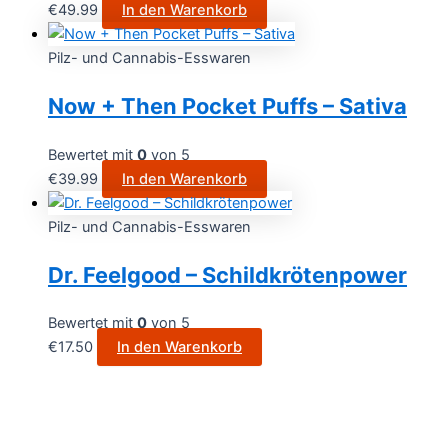
€
49.99
In den Warenkorb
Pilz- und Cannabis-Esswaren
Now + Then Pocket Puffs – Sativa
Bewertet mit
0
von 5
€
39.99
In den Warenkorb
Pilz- und Cannabis-Esswaren
Dr. Feelgood – Schildkrötenpower
Bewertet mit
0
von 5
€
17.50
In den Warenkorb