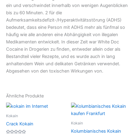
ein und verschwindet innerhalb von wenigen Augenblicken
bis zu 60 Minuten. 2 für die
Aufmerksamkeitsdefizit-/Hyperaktivitätsstörung (ADHS)
bedeutet, dass eine Person mit ADHS mehr als fünfmal so
häufig wie alle anderen eine Abhängigkeit von illegalen
Medikamenten entwickelt. In dieser Zeit war White Doc
Cocaine in Drogerien zu finden, entweder allein oder als
Bestandteil vieler Rezepte, und es wurde auch in lang
anhaltendem Wein und delikaten Getränken verwendet.
Abgesehen von den toxischen Wirkungen von.
Ähnliche Produkte
Preisspanne:
Preisspann
Dieses
Dies
€290.00
€300.00
Produkt
Prod
bis
bis
Kokain
€5,000.00
weist
€4,500.00
weist
Kokain
Crack Kokain
mehrere
mehr
Kolumbianisches Kokain
Varianten
Varia