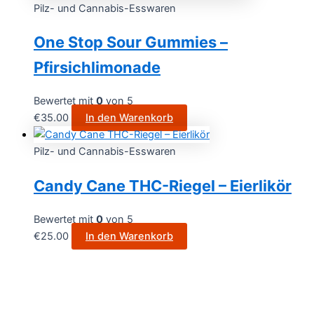
Pilz- und Cannabis-Esswaren
One Stop Sour Gummies –
Pfirsichlimonade
Bewertet mit
0
von 5
€
35.00
In den Warenkorb
Pilz- und Cannabis-Esswaren
Candy Cane THC-Riegel – Eierlikör
Bewertet mit
0
von 5
€
25.00
In den Warenkorb