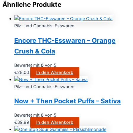
Ähnliche Produkte
Pilz- und Cannabis-Esswaren
Encore THC-Esswaren – Orange
Crush & Cola
Bewertet mit
0
von 5
€
28.00
In den Warenkorb
Pilz- und Cannabis-Esswaren
Now + Then Pocket Puffs – Sativa
Bewertet mit
0
von 5
€
39.99
In den Warenkorb