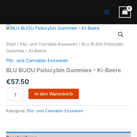
Zum
Main
Inhalt
Menu
springen
BLU
BIJOU
Psilocybin
Start
/
Pilz- und Cannabis-Esswaren
/ BLU BIJOU Psilocybin
Gummies
Gummies – Ki-Beere
–
Ki-
Pilz- und Cannabis-Esswaren
Beere
BLU BIJOU Psilocybin Gummies – Ki-Beere
Menge
€
57.50
In den Warenkorb
Kategorie:
Pilz- und Cannabis-Esswaren