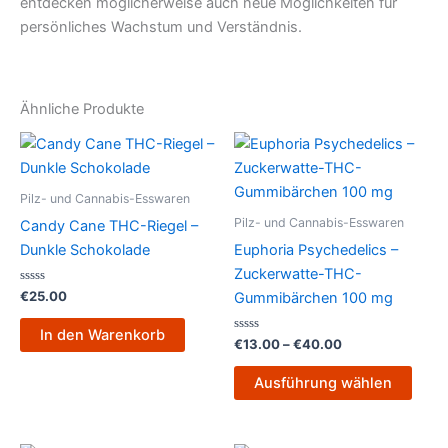
entdecken möglicherweise auch neue Möglichkeiten für
persönliches Wachstum und Verständnis.
Ähnliche Produkte
Preisspanne:
Dies
€13.00
Prod
bis
€40.00
weist
Pilz- und Cannabis-Esswaren
mehr
Pilz- und Cannabis-Esswaren
Candy Cane THC-Riegel –
Varia
Dunkle Schokolade
Euphoria Psychedelics –
auf.
Zuckerwatte-THC-
Die
Bewertet
€
25.00
Gummibärchen 100 mg
mit
Opti
0
von
könn
In den Warenkorb
5
Bewertet
€
13.00
–
€
40.00
mit
auf
0
von
der
Ausführung wählen
5
Produ
gewä