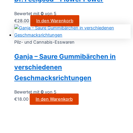
Bewertet mit
0
von 5
€
28.00
In den Warenkorb
Pilz- und Cannabis-Esswaren
Ganja – Saure Gummibärchen in
verschiedenen
Geschmacksrichtungen
Bewertet mit
0
von 5
€
18.00
In den Warenkorb