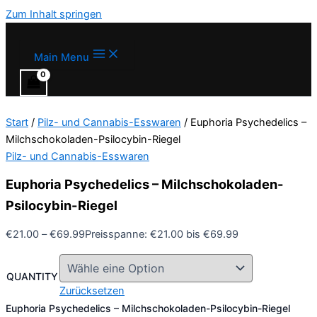
Zum Inhalt springen
Main Menu
Start
/
Pilz- und Cannabis-Esswaren
/ Euphoria Psychedelics –
Milchschokoladen-Psilocybin-Riegel
Pilz- und Cannabis-Esswaren
Euphoria Psychedelics – Milchschokoladen-
Psilocybin-Riegel
€
21.00
–
€
69.99
Preisspanne: €21.00 bis €69.99
QUANTITY
Zurücksetzen
Euphoria Psychedelics – Milchschokoladen-Psilocybin-Riegel