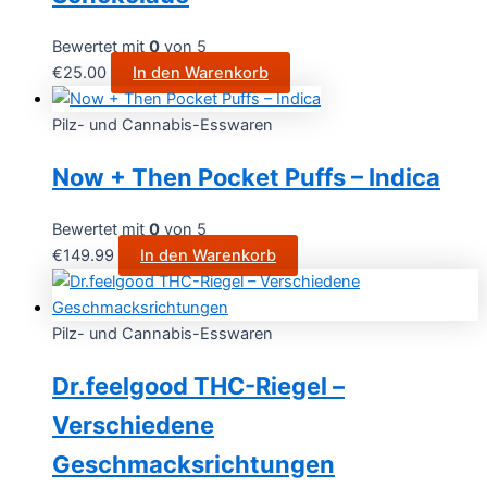
Bewertet mit
0
von 5
€
25.00
In den Warenkorb
Pilz- und Cannabis-Esswaren
Now + Then Pocket Puffs – Indica
Bewertet mit
0
von 5
€
149.99
In den Warenkorb
Pilz- und Cannabis-Esswaren
Dr.feelgood THC-Riegel –
Verschiedene
Geschmacksrichtungen