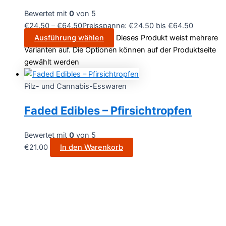
Bewertet mit
0
von 5
€
24.50
–
€
64.50
Preisspanne: €24.50 bis €64.50
Ausführung wählen
Dieses Produkt weist mehrere
Varianten auf. Die Optionen können auf der Produktseite
gewählt werden
Pilz- und Cannabis-Esswaren
Faded Edibles – Pfirsichtropfen
Bewertet mit
0
von 5
€
21.00
In den Warenkorb