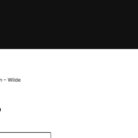
n – Wilde
n