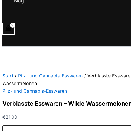
Blog
Suchen
Start
/
Pilz- und Cannabis-Esswaren
/ Verblasste Essware
Wassermelonen
Pilz- und Cannabis-Esswaren
Verblasste Esswaren – Wilde Wassermelone
€
21.00